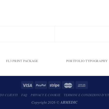
FL3 PRINT PACKAGE
PORTFOLIO TYPOGRAPHY
ZIO CLIENTI
FAQ
PRIVACY E COOKIE
TERMINI E CONDIZIONI D’UT
ABMEDIC
Copyright 2026 ©