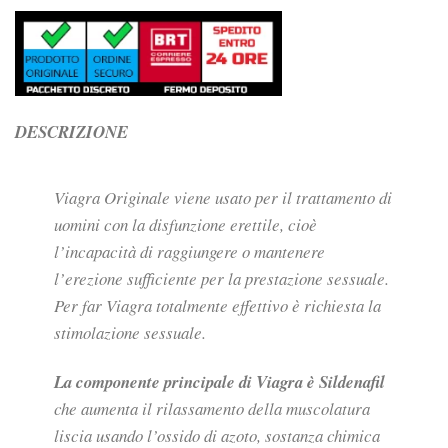
DESCRIZIONE
Viagra Originale viene usato per il trattamento di
uomini con la disfunzione erettile, cioè
l’incapacità di raggiungere o mantenere
l’erezione sufficiente per la prestazione sessuale.
Per far Viagra totalmente effettivo è richiesta la
stimolazione sessuale.
La componente principale di Viagra è Sildenafil
che aumenta il rilassamento della muscolatura
liscia usando l’ossido di azoto, sostanza chimica