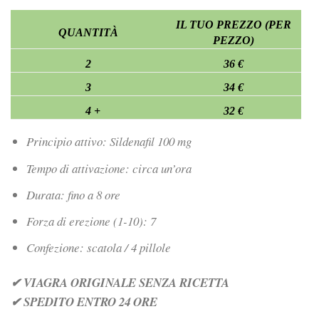
IL TUO PREZZO (PER
QUANTITÀ
PEZZO)
2
36 €
3
34 €
4 +
32 €
Principio attivo: Sildenafil 100 mg
Tempo di attivazione: circa un’ora
Durata: fino a 8 ore
Forza di erezione (1-10): 7
Confezione: scatola / 4 pillole
✔ VIAGRA ORIGINALE SENZA RICETTA
✔ SPEDITO ENTRO 24 ORE