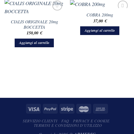
COBRA 200mg
37,00
€
CIALIS ORIGINALE 20mg
BOCCETTA
Aggiungi al carrello
150,00
€
Aggiungi al carrello
SERVIZIO CLIENTI
FAQ
PRIVACY E COOKIE
TERMINI E CONDIZIONI D’UTILIZZO