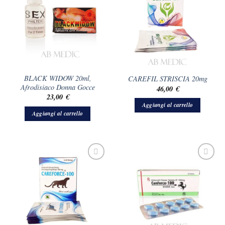
BLACK WIDOW 20ml,
CAREFIL STRISCIA 20mg
Afrodisiaco Donna Gocce
46,00
€
23,00
€
Aggiungi al carrello
Aggiungi al carrello