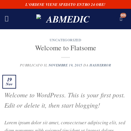
Salta
L'ORDINE VIENE SPEDITO ENTRO 24 ORE!
ai
contenuti
UNCATEGORIZED
Welcome to Flatsome
PUBBLICATO IL
NOVEMBRE 19, 2015
DA
HASHERROR
19
Nov
Welcome to WordPress. This is your first post.
Edit or delete it, then start blogging!
Lorem ipsum dolor sit amet, consectetuer adipiscing elit, sed
diam nonummy nibh euismod tincidunt ut laoreet dolore