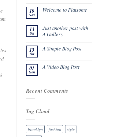
m
Welcome to Flatsome
ue
19
Nov
tum
Just another post with
13
Ott
A Gallery
A Simple Blog Post
13
ales
Ott
ed
A Video Blog Post
01
Gen
ui
Recent Comments
Tag Cloud
,
brooklyn
fashion
style