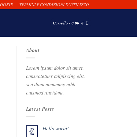
COOKIE
TERMINI E CONDIZIONI D’UTILIZZO
Carrello /
0,00
€
About
Lorem ipsum dolor sit amet,
consectetuer adipiscing elit,
sed diam nonummy nibh
euismod tincidunt.
Latest Posts
Hello world!
27
Ott