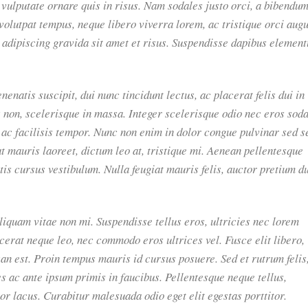
o vulputate ornare quis in risus. Nam sodales justo orci, a bibendu
 volutpat tempus, neque libero viverra lorem, ac tristique orci aug
 adipiscing gravida sit amet et risus. Suspendisse dapibus elemen
nenatis suscipit, dui nunc tincidunt lectus, ac placerat felis dui in
sis non, scelerisque in massa. Integer scelerisque odio nec eros sod
lis ac facilisis tempor. Nunc non enim in dolor congue pulvinar sed s
t mauris laoreet, dictum leo at, tristique mi. Aenean pellentesque
is cursus vestibulum. Nulla feugiat mauris felis, auctor pretium d
iquam vitae non mi. Suspendisse tellus eros, ultricies nec lorem
acerat neque leo, nec commodo eros ultrices vel. Fusce elit libero,
n est. Proin tempus mauris id cursus posuere. Sed et rutrum felis
s ac ante ipsum primis in faucibus. Pellentesque neque tellus,
 lacus. Curabitur malesuada odio eget elit egestas porttitor.