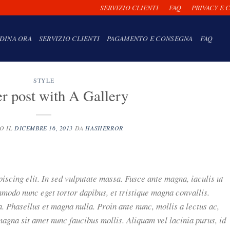
SERVIZIO CLIENTI
FAQ
PRIVACY E 
DINA ORA
SERVIZIO CLIENTI
PAGAMENTO E CONSEGNA
FAQ
STYLE
r post with A Gallery
O IL
DICEMBRE 16, 2013
DA
HASHERROR
iscing elit. In sed vulputate massa. Fusce ante magna, iaculis ut
mmodo nunc eget tortor dapibus, et tristique magna convallis.
. Phasellus et magna nulla. Proin ante nunc, mollis a lectus ac,
magna sit amet nunc faucibus mollis. Aliquam vel lacinia purus, id