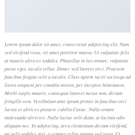
Lorem ipsum dolor sit amet, consectetur adipiscing elit. Nam
sed eleifend risus, sit amet porttitor massa. Ut vulputate felis
at mauris ultrices sodales. Phasellus in leo ornare, vulputate
purus eget, iaculis tellus. Donec sed laoreet orci. Praesent
faucibus feugiat velit a iaculis. Class aptent taciti sociosqu ad
litora torquent per conubia nostra, per inceptos himenaeos.
Morbi turpis mauris, consequat laoreet metus non, dictum
fringilla sem. Vestibulum ante ipsum primis in faucibus orci
luctus et ultrices posuere cubilia Curae; Nulla ornare
malesuada ultricies. Nulla luctus velit diam, at lacinia odio
aliquam nec. In adipiscing, arcu elementum dictum eleifend,
mi velit sodales nisi, a semper tellus magna sed justo. Ut