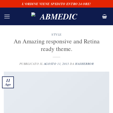
Salta
L'ORDINE VIENE SPEDITO ENTRO 24 ORE!
ai
contenuti
STYLE
An Amazing responsive and Retina
ready theme.
PUBBLICATO IL
AGOSTO 11, 2013
DA
HASHERROR
11
Ago