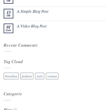
Ott
A Simple Blog Post
13
Ott
A Video Blog Post
01
Gen
Recent Comments
Tag Cloud
brooklyn
fashion
style
women
Categorie
Blog
(1)